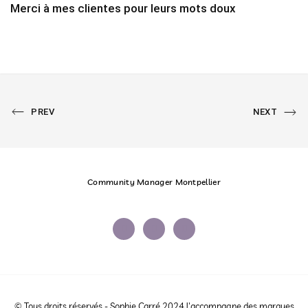
Merci à mes clientes pour leurs mots doux
PREVIOUS
All
NEXT
PREV
NEXT
PORTFOLIO
PORTFOLIO
Portfolio
Community Manager Montpellier
© Tous droits réservés - Sophie Carré 2024J'accompagne des marques