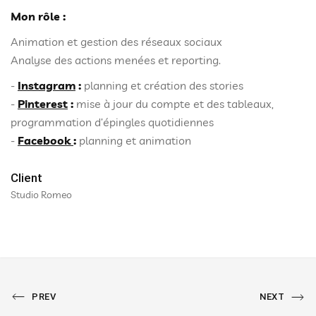
Mon rôle :
Animation et gestion des réseaux sociaux
Analyse des actions menées et reporting.
-
Instagram
:
planning et création des stories
-
Pinterest
:
mise à jour du compte et des tableaux,
programmation d’épingles quotidiennes
-
Facebook
:
planning et animation
Client
Studio Romeo
PREVIOUS
All
NEXT
PREV
NEXT
PORTFOLIO
PORTFOLIO
Portfolio