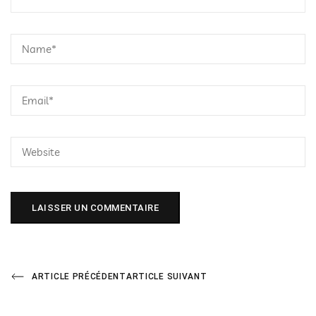
Navigation
Previous
Next
ARTICLE PRÉCÉDENT
ARTICLE SUIVANT
Post
Post